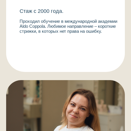
Портфолио
Стилист-парикмахер
Стаж: 17 лет
Гелецкая Елизавета
Записаться онлайн
Стаж с 2006 года.
Выпускница международной академии Aldo
Coppola. Мастер колористики, который трепетно
относится к работе с качеством волос.