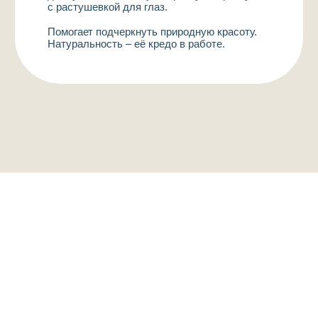
Здоровье
Косметология
Имидж-студия
О нас
В «Иллен Клиник»
вы получите широкий
Наши специалисты
спектр услуг, включая
профилактические
обследования,
Услуги и цены
диагностику и лечение
заболеваний.
Акции
Контакты
г. Калининград
проспект Мира, 59Б
9:00−20:00
+7 (4012) 97-31-97
Медцентр
Без выходных
+7 (4012) 98-82-88
Имидж-студия
и косметология
illenmed@yandex.ru
Наверх