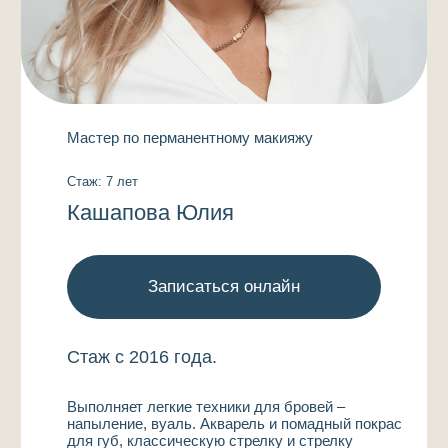
КОНТАКТЫ
г. Калининград
проспект Мира, 59Б
illenmed@yandex.ru
+7 (4012) 97-31-97
Медцентр
+7 (4012) 98-82-88
Имидж-студия
и косметология