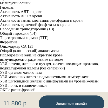
Билирубин общий
Глюкоза
Активность АЛТ в крови
Активность АСТ в крови
Активность гамма-глютамилтрансферазы в крови
Активность щелочной фосфатазы в крови
Свободный трийодтиронин (Т3)
Общий тироксин (Т4)
Тиреотропный гормон (ТТГ)
Ферритин
Онкомаркер CA 125
Общий (клинический) анализ мочи
Исследование кала на скрытую кровь
иммунохроматографическим методом
УЗИ печени, желчного пузыря, желчевыводящих протоков,
поджелудочной железы (без селезенки)
УЗИ органов малого таза
УЗИ молочных желез с подмышечными лимфоузлами
КОНТАКТЫ
УЗИ щитовидной железы с лимфоузлами на уровне железы
УЗИ почек и надпочечников
ЭКГ с расшифровкой
г. Калининград
проспект Мира, 59Б
illenmed@yandex.ru