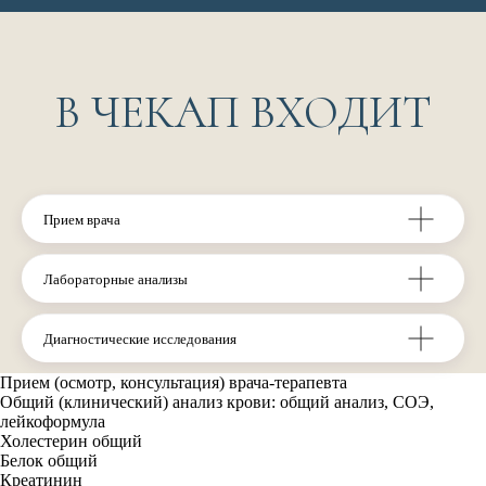
Прием врача
Лабораторные анализы
Диагностические исследования
Прием (осмотр, консультация) врача-терапевта
11 880 р.
Общий (клинический) анализ крови: общий анализ, СОЭ,
Записаться онлайн
лейкоформула
Холестерин общий
Белок общий
Креатинин