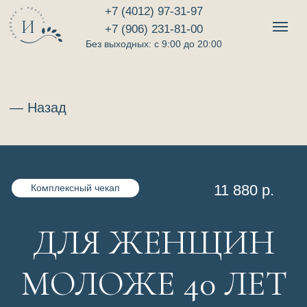
+7 (4012) 97-31-97
ФОРМА ЗАПИСИ
+7 (906) 231-81-00
Без выходных: с 9:00 до 20:00
Оставьте свои данные ниже,
чтобы записаться
— Назад
11 880 р.
Комплексный чекап
Записаться
ДЛЯ ЖЕНЩИН
Нажимая на кнопку вы автоматически
соглашаетесь на обработку персональных
данных и с
политикой конфиденциальности
МОЛОЖЕ 40 ЛЕТ
Данный чекап специально разработан для
женщин до 40 лет с учётом международных
стандартов.
Возраст до 40 лет — это время высочайшей
активности женщины. Кто‑то строит карьеру,
кто‑то — рожает детей, кто‑то только