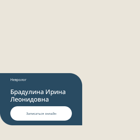
Контакты
г. Калининград
проспект Мира, 59Б
+7 (4012) 97-31-97
9:00−20:00
+7 (906) 231-81-00
Медцентр
Без выходных
+7 (4012) 98-82-88
Имидж-студия
и косметология
illenmed@yandex.ru
Наверх
Невролог
Брадулина Ирина
Леонидовна
Записаться онлайн
ㅤПерезвоните мне
Нажимая на кнопку вы автоматически
соглашаетесь на обработку персональных
данных и с
политикой конфиденциальности