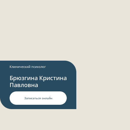
ООО «Иллен Мед»
ИНН 3900005695
ОГРН 1223900013974
Политика конфиденциальности
Политика обработки файлов cookie
Клинический психолог
Брюзгина Кристина
Павловна
Записаться онлайн